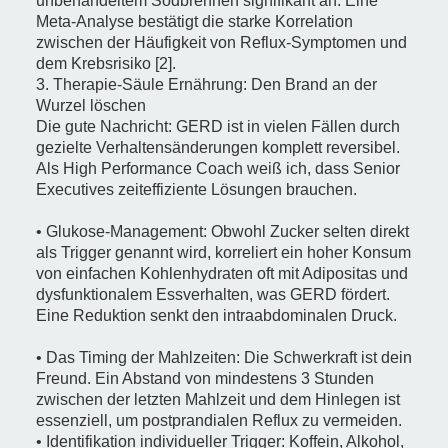
unbehandeltem Sodbrennen signifikant an. Eine
Meta-Analyse bestätigt die starke Korrelation
zwischen der Häufigkeit von Reflux-Symptomen und
dem Krebsrisiko [2].
3. Therapie-Säule Ernährung: Den Brand an der
Wurzel löschen
Die gute Nachricht: GERD ist in vielen Fällen durch
gezielte Verhaltensänderungen komplett reversibel.
Als High Performance Coach weiß ich, dass Senior
Executives zeiteffiziente Lösungen brauchen.
• Glukose-Management: Obwohl Zucker selten direkt
als Trigger genannt wird, korreliert ein hoher Konsum
von einfachen Kohlenhydraten oft mit Adipositas und
dysfunktionalem Essverhalten, was GERD fördert.
Eine Reduktion senkt den intraabdominalen Druck.
• Das Timing der Mahlzeiten: Die Schwerkraft ist dein
Freund. Ein Abstand von mindestens 3 Stunden
zwischen der letzten Mahlzeit und dem Hinlegen ist
essenziell, um postprandialen Reflux zu vermeiden.
• Identifikation individueller Trigger: Koffein, Alkohol,